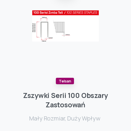
Telsan
Zszywki
Serii
100
Obszary
Zastosowań
Mały Rozmiar, Duży Wpływ