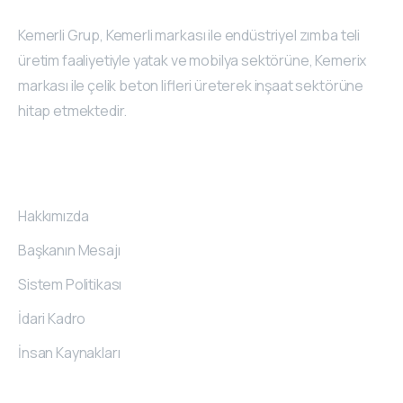
Kemerli Grup, Kemerli markası ile endüstriyel zımba teli
üretim faaliyetiyle yatak ve mobilya sektörüne, Kemerix
markası ile çelik beton lifleri üreterek inşaat sektörüne
hitap etmektedir.
Kurumsal
Hakkımızda
Başkanın Mesajı
Sistem Politikası
İdari Kadro
İnsan Kaynakları
İletişim
Bilgileri