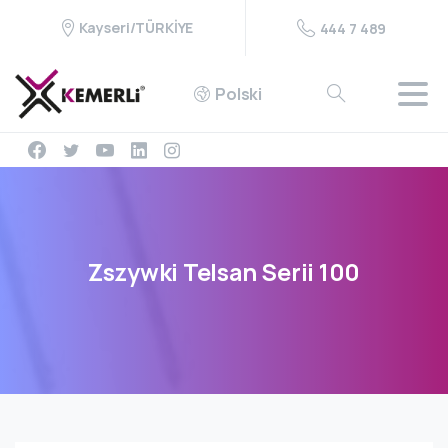
Kayseri/TÜRKİYE
444 7 489
Polski
Zszywki
Telsan
Serii
100