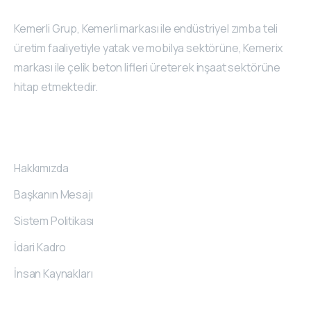
Kemerli Grup, Kemerli markası ile endüstriyel zımba teli
üretim faaliyetiyle yatak ve mobilya sektörüne, Kemerix
markası ile çelik beton lifleri üreterek inşaat sektörüne
hitap etmektedir.
Kurumsal
Hakkımızda
Başkanın Mesajı
Sistem Politikası
İdari Kadro
İnsan Kaynakları
İletişim
Bilgileri