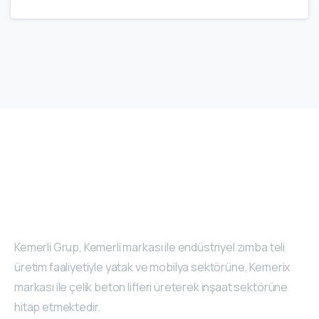
Kemerli Grup, Kemerli markası ile endüstriyel zımba teli
üretim faaliyetiyle yatak ve mobilya sektörüne, Kemerix
markası ile çelik beton lifleri üreterek inşaat sektörüne
hitap etmektedir.