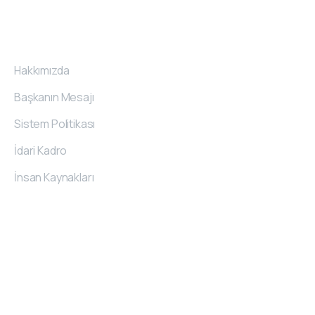
Kurumsal
Hakkımızda
Başkanın Mesajı
Sistem Politikası
İdari Kadro
İnsan Kaynakları
İletişim
Bilgileri
O.S.B. 20. Cad. No:62 Melikgazi/Kayseri/TÜRKİYE
444 7 489
kemerli@kemerli.com.tr