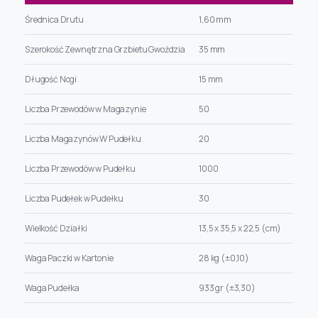
Średnica Drutu
1,60 mm
Szerokość Zewnętrzna Grzbietu Gwoździa
35 mm
Długość Nogi
15 mm
Liczba Przewodów w Magazynie
50
Liczba Magazynów W Pudełku
20
Liczba Przewodów w Pudełku
1000
Liczba Pudełek w Pudełku
30
Wielkość Działki
13,5 x 35,5 x 22,5 (cm)
Waga Paczki w Kartonie
28 kg (±0,10)
Waga Pudełka
933 gr (±3,30)