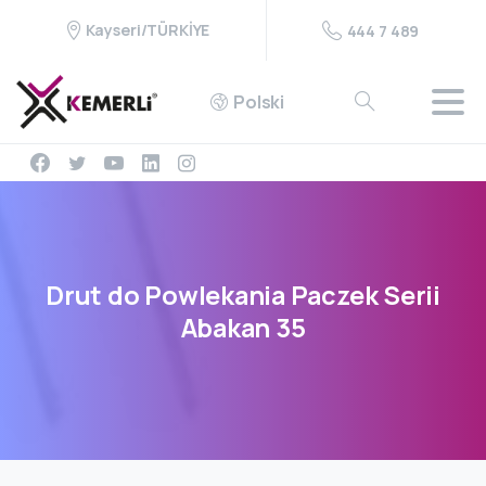
Kayseri/TÜRKİYE
444 7 489
Polski
Drut
do
Powlekania
Paczek
Serii
Abakan
35