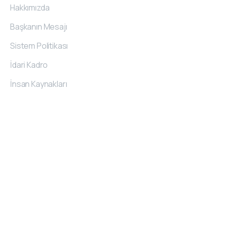
Hakkımızda
Başkanın Mesajı
Sistem Politikası
İdari Kadro
İnsan Kaynakları
İletişim
Bilgileri
O.S.B. 20. Cad. No:62 Melikgazi/Kayseri/TÜRKİYE
444 7 489
kemerli@kemerli.com.tr
© 2021 Kemerli Zımba | Tüm Hakları Saklıdır.