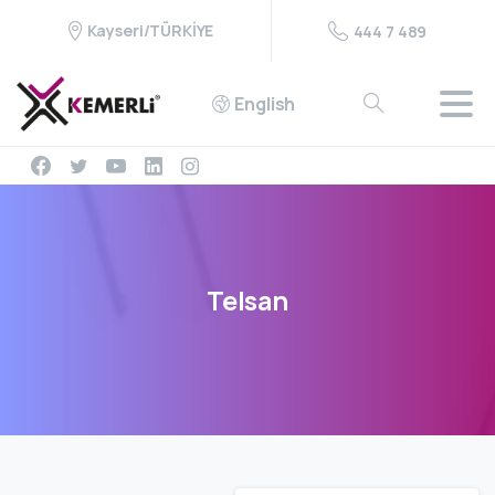
Kayseri/TÜRKİYE
444 7 489
English
Telsan