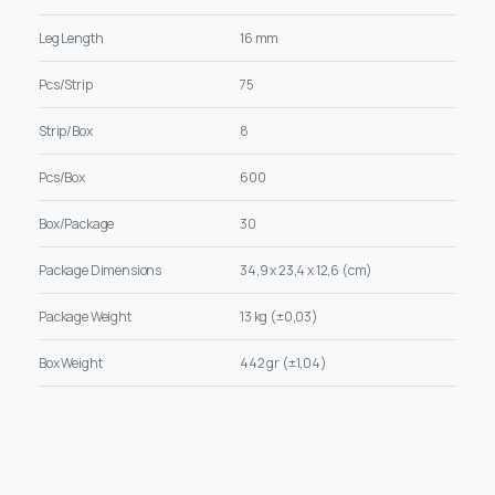
Leg Length
16 mm
Pcs/Strip
75
Strip/Box
8
Pcs/Box
600
Box/Package
30
Package Dimensions
34,9 x 23,4 x 12,6 (cm)
Package Weight
13 kg (±0,03)
Box Weight
442 gr (±1,04)