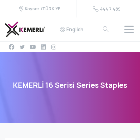
Kayseri/TÜRKİYE
444 7 489
English
KEMERLİ
16
Serisi
Series
Staples