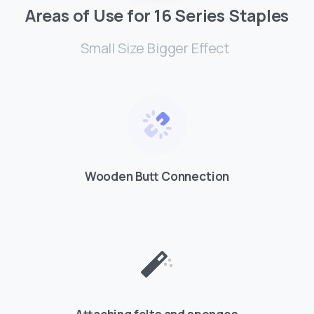
Areas
of
Use
for
16
Series
Staples
Small Size Bigger Effect
Wooden Butt Connection