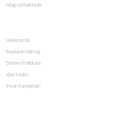
hitap etmektedir.
Kurumsal
Hakkımızda
Başkanın Mesajı
Sistem Politikası
İdari Kadro
İnsan Kaynakları
İletişim
Bilgileri
O.S.B. 20. Cad. No:62 Melikgazi/Kayseri/TÜRKİYE
444 7 489