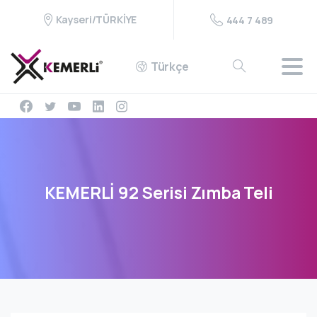
Kayseri/TÜRKİYE
444 7 489
Türkçe
KEMERLİ
92
Serisi
Zımba
Teli