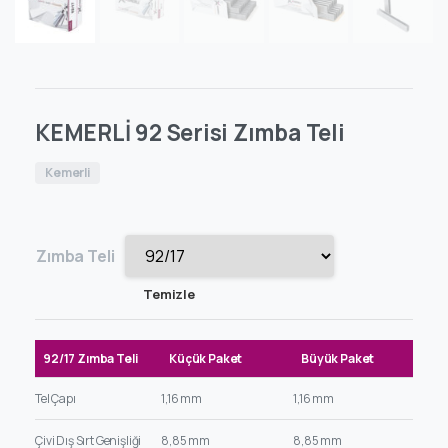
KEMERLİ 92 Serisi Zımba Teli
Kemerli
Zımba Teli
Temizle
92/17 Zımba Teli
Küçük Paket
Büyük Paket
Tel Çapı
1,16 mm
1,16 mm
Çivi Dış Sırt Genişliği
8,85 mm
8,85 mm