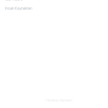
İnsan Kaynakları
İletişim
Bilgileri
O.S.B. 20. Cad. No:62 Melikgazi/Kayseri/TÜRKİYE
444 7 489
kemerli@kemerli.com.tr
© 2021 Kemerli Zımba | Tüm Hakları Saklıdır.
Bir
Kemerli Grup
Kuruluşudur.
KVKK Genel
|
KVKK Çalışan
Tahsilat Sistemi
--------------------