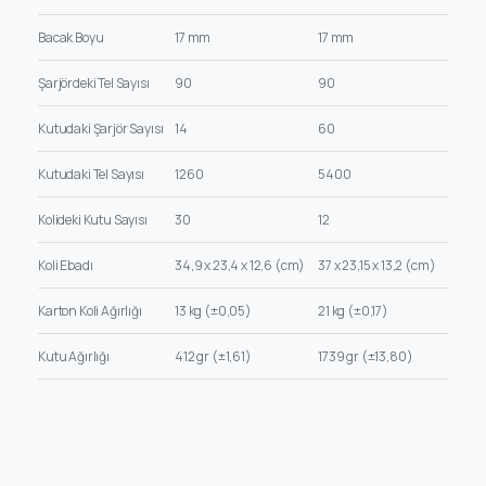
Bacak Boyu
17 mm
17 mm
Şarjördeki Tel Sayısı
90
90
Kutudaki Şarjör Sayısı
14
60
Kutudaki Tel Sayısı
1260
5400
Kolideki Kutu Sayısı
30
12
Koli Ebadı
34,9 x 23,4 x 12,6 (cm)
37 x 23,15 x 13,2 (cm)
Karton Koli Ağırlığı
13 kg (±0,05)
21 kg (±0,17)
Kutu Ağırlığı
412 gr (±1,61)
1739 gr (±13,80)